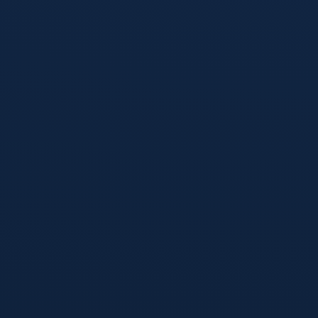
填写基础信息
输入您的手机号码或常用邮箱，设置一个安全级别高的专属密
码。整个过程仅需10秒。
2
极速安全验证
通过智能验证码系统完成身份确认。我们采用无感验证技术，
在保障安全的同时最大化降低操作摩擦。
3
畅享品牌生态
注册成功！您现在可以登录网页端或下载官方APP，全面体验
高频赛事服务与最新会员福利。
开户完毕？获取移动端极致体验
您的OD体育账号已准备就绪。为了获得最及时的比分推送与