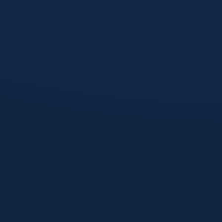
极简开户流程，告别繁琐
我们优化了传统的注册验证机制，去除了冗余步骤。只需简单
的三步，即可完成新用户账号申请，立即融入我们的全球赛事
网络。
1