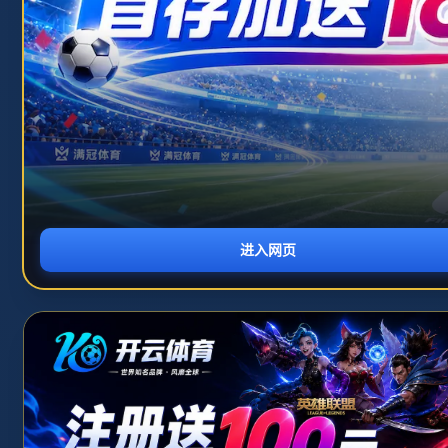
官方极速开户通道
创建专属账号
掌控核心赛况
欢迎来到OD体育官方注册入口。在这里，创建一个账号不仅
仅是获取一个登录凭证，更是开启全景赛事数据生态的专属钥
匙。我们致力于为全球体育爱好者提供最快、最准、最安全的
即时赛况追踪服务。立即申请您的新用户账号，零延迟对接世
界顶级赛场。
256位加密防护
毫秒级数据同步
新用户注册
只需30秒，即刻接入顶级赛事生态