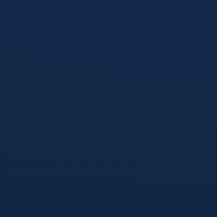
一个OD体育账号，打通全系终端。无论您是通过网页端进行
深度复盘，还是使用移动端进行随时随地的比分追踪，您的个
性化设置、关注赛事及历史记录都将实现云端无缝同步，体验
极致流畅。