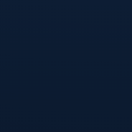
遇到开户问题？
我们的专业技术支持团队全天候待命。通过官方渠道联系我
们，获取即时帮助。
联系在线客服
别让精彩在等待中流失