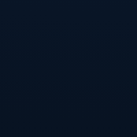
美职棒竞猜中心
开云体育官网
华体会苹果版
九游官方站
LOL S16
虎扑电竞
天博体育
K Sports Live Official
优直播NBA官方网站
oubo.org.cn
© 2026 OD Sports Platform Limited. All rights reserved.
Registration: OD-PLAT-77341
7x24 Hours Support