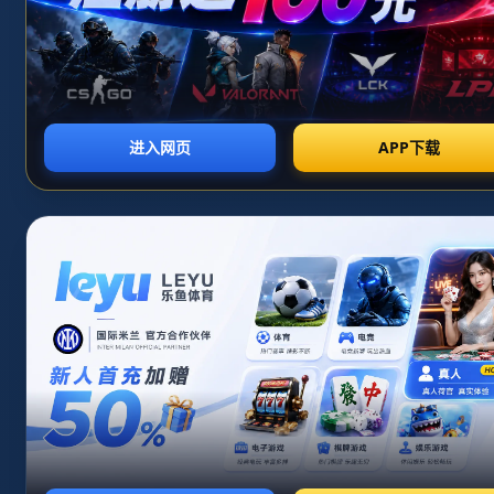
手机号码 / 邮箱地址
设置密码
验证码
获取验证码
我已阅读并同意
《用户服务协议》
与
《隐私政策》
立即开户
已有账号？
点击登录
为什么选择在OD体育开户？
成为正式会员，意味着您将彻底告别碎片化、延迟严重的数据
体验。我们为您构建了一个高度聚合、安全稳定的专属体育空
间。