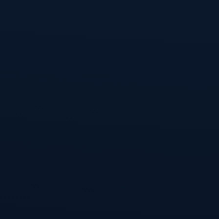
本网站作为OD体育品牌生态的重要交互平台，核心聚焦于为
用户提供精准的实时比分直播与赛事动态数据。通过高频的比
分查询服务增强用户粘性，并提供官方注册及最新优惠资讯。
Email: support@odsports-platform.com
Tel: +852 800-888-6666
导航链接
首页
比分直播
APP下载
注册开户
优惠活动
关于我们
合作伙伴